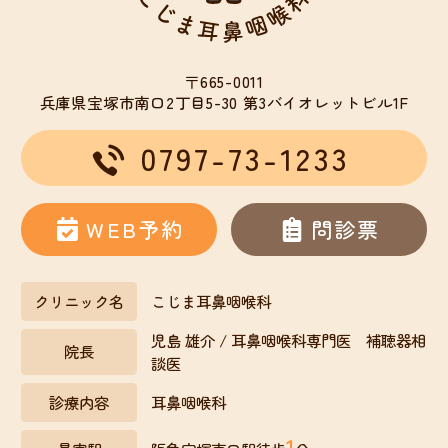
〒665-0011
兵庫県宝塚市南口2丁目5-30
第3バイオレットビル1F
0797-73-1233
WEB予約
問診票
クリニック名
こじま耳鼻咽喉科
児島 雄介 / 耳鼻咽喉科専門医 補聴器相
院長
談医
診療内容
耳鼻咽喉科
1