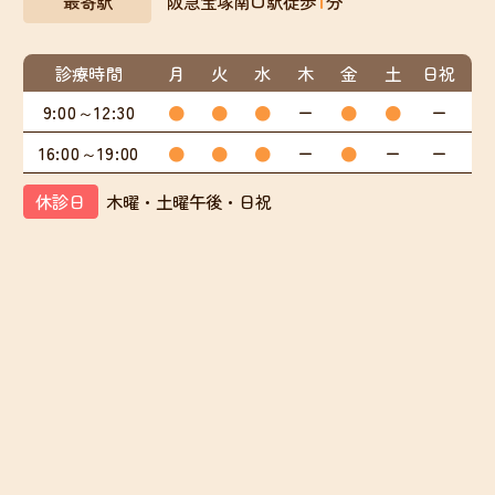
最寄駅
阪急宝塚南口駅徒歩
分
診療時間
月
火
水
木
金
土
日祝
9:00～12:30
●
●
●
ー
●
●
ー
16:00～19:00
●
●
●
ー
●
ー
ー
休診日
木曜・土曜午後・日祝