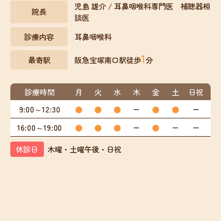
児島 雄介 / 耳鼻咽喉科専門医 補聴器相
院長
談医
診療内容
耳鼻咽喉科
1
最寄駅
阪急宝塚南口駅徒歩
分
診療時間
月
火
水
木
金
土
日祝
9:00～12:30
●
●
●
ー
●
●
ー
16:00～19:00
●
●
●
ー
●
ー
ー
休診日
木曜・土曜午後・日祝