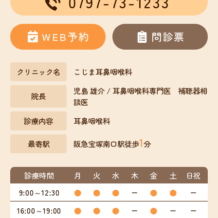
0797-73-1233
WEB予約
問診票
クリニック名
こじま耳鼻咽喉科
児島 雄介 / 耳鼻咽喉科専門医 補聴器相
院長
談医
診療内容
耳鼻咽喉科
1
最寄駅
阪急宝塚南口駅徒歩
分
診療時間
月
火
水
木
金
土
日祝
9:00～12:30
●
●
●
ー
●
●
ー
16:00～19:00
●
●
●
ー
●
ー
ー